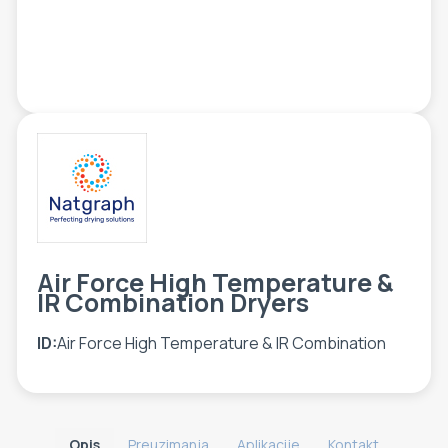
ETIKETE
ALATI - DODATNA OPREMA
TEHNIČKI CRTEŽI
POMOĆNA OPREMA
PO NARUDŽBINI
POLOVNA OPREMA
Air Force High Temperature &
IR Combination Dryers
ID:
Air Force High Temperature & IR Combination
Opis
Preuzimanja
Aplikacije
Kontakt