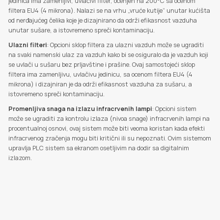
jedinica ima zamenljivi, uvlačivi filter, ocenjen na 200°C sa ocenom
filtera EU4 (4 mikrona). Nalazi se na vrhu „vruće kutije“ unutar kućišta
od nerđajućeg čelika koje je dizajnirano da održi efikasnost vazduha
unutar sušare, a istovremeno spreči kontaminaciju.
Ulazni filteri
: Opcioni sklop filtera za ulazni vazduh može se ugraditi
na svaki namenski ulaz za vazduh kako bi se osiguralo da je vazduh koji
se uvlači u sušaru bez prljavštine i prašine. Ovaj samostojeći sklop
filtera ima zamenljivu, uvlačivu jedinicu, sa ocenom filtera EU4 (4
mikrona) i dizajniran je da održi efikasnost vazduha za sušaru, a
istovremeno spreči kontaminaciju.
Promenljiva snaga na izlazu infracrvenih lampi
: Opcioni sistem
može se ugraditi za kontrolu izlaza (nivoa snage) infracrvenih lampi na
procentualnoj osnovi, ovaj sistem može biti veoma koristan kada efekti
infracrvenog zračenja mogu biti kritični ili su nepoznati. Ovim sistemom
upravlja PLC sistem sa ekranom osetljivim na dodir sa digitalnim
izlazom.