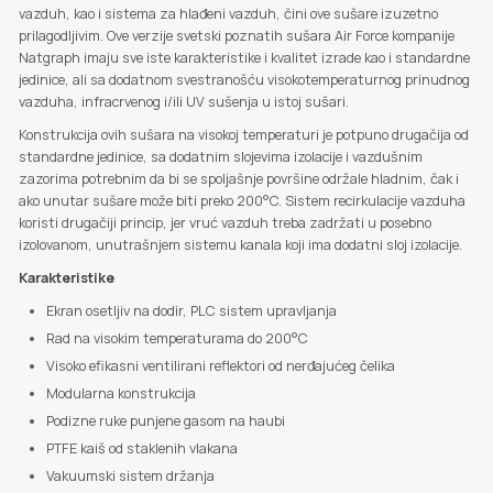
vazduh, kao i sistema za hlađeni vazduh, čini ove sušare izuzetno
prilagodljivim. Ove verzije svetski poznatih sušara Air Force kompanije
Natgraph imaju sve iste karakteristike i kvalitet izrade kao i standardne
jedinice, ali sa dodatnom svestranošću visokotemperaturnog prinudnog
vazduha, infracrvenog i/ili UV sušenja u istoj sušari.
Konstrukcija ovih sušara na visokoj temperaturi je potpuno drugačija od
standardne jedinice, sa dodatnim slojevima izolacije i vazdušnim
zazorima potrebnim da bi se spoljašnje površine održale hladnim, čak i
ako unutar sušare može biti preko 200°C. Sistem recirkulacije vazduha
koristi drugačiji princip, jer vruć vazduh treba zadržati u posebno
izolovanom, unutrašnjem sistemu kanala koji ima dodatni sloj izolacije.
Karakteristike
Ekran osetljiv na dodir, PLC sistem upravljanja
Rad na visokim temperaturama do 200°C
Visoko efikasni ventilirani reflektori od nerđajućeg čelika
Modularna konstrukcija
Podizne ruke punjene gasom na haubi
PTFE kaiš od staklenih vlakana
Vakuumski sistem držanja