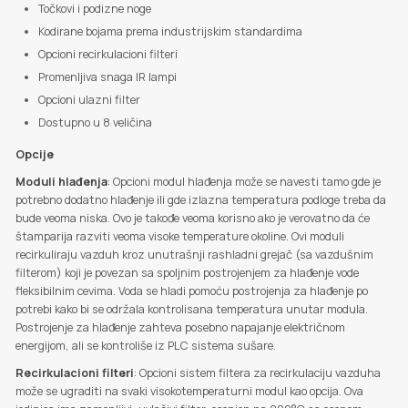
Točkovi i podizne noge
Kodirane bojama prema industrijskim standardima
Opcioni recirkulacioni filteri
Promenljiva snaga IR lampi
Opcioni ulazni filter
Dostupno u 8 veličina
Opcije
Moduli hlađenja
: Opcioni modul hlađenja može se navesti tamo gde je
potrebno dodatno hlađenje ili gde izlazna temperatura podloge treba da
bude veoma niska. Ovo je takođe veoma korisno ako je verovatno da će
štamparija razviti veoma visoke temperature okoline. Ovi moduli
recirkuliraju vazduh kroz unutrašnji rashladni grejač (sa vazdušnim
filterom) koji je povezan sa spoljnim postrojenjem za hlađenje vode
fleksibilnim cevima. Voda se hladi pomoću postrojenja za hlađenje po
potrebi kako bi se održala kontrolisana temperatura unutar modula.
Postrojenje za hlađenje zahteva posebno napajanje električnom
energijom, ali se kontroliše iz PLC sistema sušare.
Recirkulacioni filteri
: Opcioni sistem filtera za recirkulaciju vazduha
može se ugraditi na svaki visokotemperaturni modul kao opcija. Ova