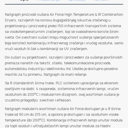
Natgraph proizvodi sušara Air Force High Temperature & IR Combination
Dryers, razvijenih na osnovu dugogodišnjeg iskustva stečenog u
projektovanju i proizvodnji preko 150 infracrvenih transportnih sistema
sa visokotemperaturnim zračenjem, koji se svakodnevno koriste širom
sveta. Ovi svestrani sušari imaju mogućnost sušenja specijalizovanih
boja koristeći kombinaciju infracrvenog zračenja i vrućeg vazduha, samo
vrući vazduh ili čak u kombinaciji sa UV zračenjem.
Ovi sušari su projektovani, razvijeni i proizvedeni za sušenje površinskih
premaza nanetih na tekstil, staklo, telekomunikacione proizvode,
automobilsku industriju i elektroniku itd. Ukoliko je dostupno posebno
mastilo za tu primenu, Natgraph će imati rešenje.
Sa 8 standardnih širina trake, PLC sistemom upravljanja sa ekranom
osetljivim na dodir, 4 rasporeda, sistemima infracrvenih lampi, vrućim
vazduhom do 200°C i modularnim dizajnom, ovaj asortiman sušara je
izuzetno prilagodljiv, svestran i efikasan.
Natgraph modularni asortiman sušara Air Force dostupan je u 8 širina
trake od 90 cm do 215 cm, a opciono je dostupan i sa vazduhom visoke
temperature (do 200°C). Kombinacija infracrvenih lampi unutar modula
za topli vazduh i ultraljubičastih lampi unutar modula za hladni