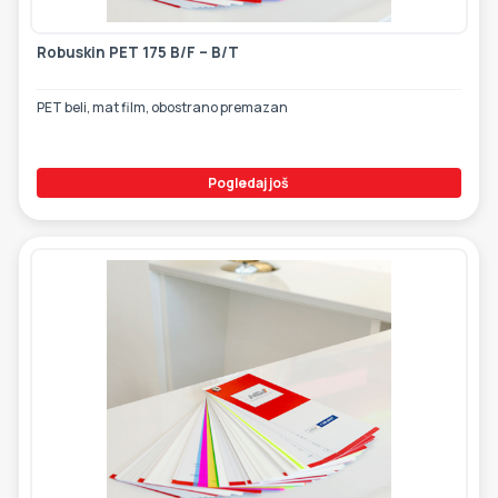
Robuskin PET 175 B/F – B/T
PET beli, mat film, obostrano premazan
Pogledaj još