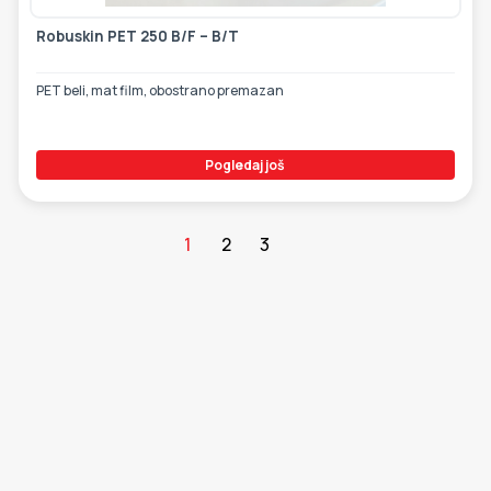
Robuskin PET 250 B/F – B/T
PET beli, mat film, obostrano premazan
Pogledaj još
1
2
3