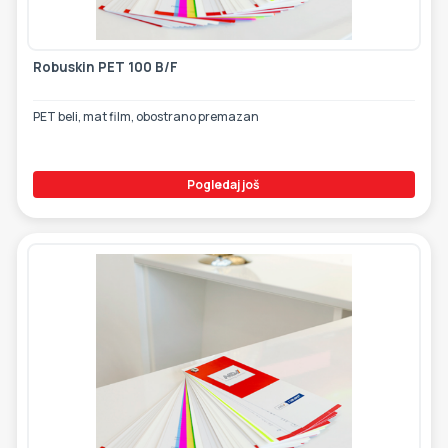
ETIKETE
ALATI - DODATNA OPREMA
TEHNIČKI CRTEŽI
Robuskin PET 100 B/F
POMOĆNA OPREMA
PO NARUDŽBINI
PET beli, mat film, obostrano premazan
POLOVNA OPREMA
Pogledaj još