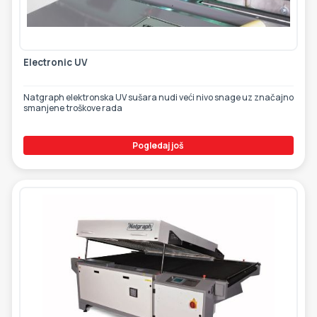
ETIKETE
ALATI - DODATNA OPREMA
TEHNIČKI CRTEŽI
POMOĆNA OPREMA
Electronic UV
PO NARUDŽBINI
Natgraph elektronska UV sušara nudi veći nivo snage uz značajno
smanjene troškove rada
POLOVNA OPREMA
Pogledaj još