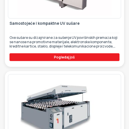
Samostojeće i kompaktne UV sušare
Ove sušare su dizajnirane za sušenje UV površinskih premaza koji
se nanose na promotivne materijale, elektronske komponente,
kreditne kartice, staklo, displeje i telekomunikacione proizvode,
kao i 3D objekte itd.
Pogledaj još