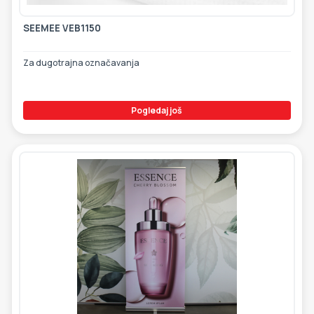
SEEMEE VEB1150
Za dugotrajna označavanja
Pogledaj još