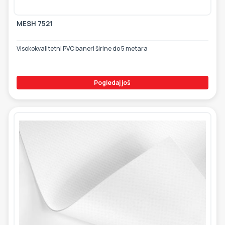
MESH 7521
Visokokvalitetni PVC baneri širine do 5 metara
Pogledaj još