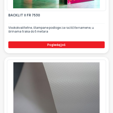
BACKLIT II FR 7530
Visokokvalitetne, štampane podloge za različite namene, u
širinama traka do 5 metara
Pogledaj još