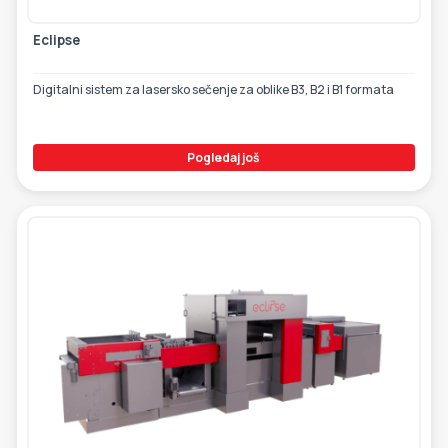
Eclipse
Digitalni sistem za lasersko sečenje za oblike B3, B2 i B1 formata
Pogledaj još