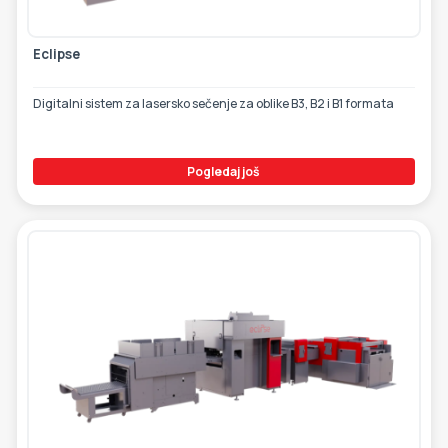
Eclipse
Digitalni sistem za lasersko sečenje za oblike B3, B2 i B1 formata
Pogledaj još