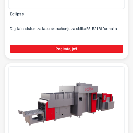
Eclipse
Digitalni sistem za lasersko sečenje za oblike B3, B2 i B1 formata
Pogledaj još