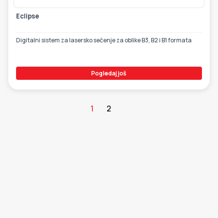
Eclipse
Digitalni sistem za lasersko sečenje za oblike B3, B2 i B1 formata
Pogledaj još
1
2