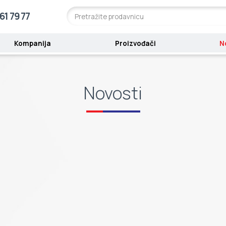
61 79 77
Kompanija
Proizvođači
N
Novosti