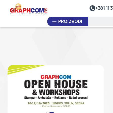
Sistem Za Nalivanje Smole
+381 11 3
Kalandre
PROIZVODI
Premotavači Rolne
Sistemi Za Toplotno Zavarivanje
Sistemi Za Termo-Oblikovanje Plastike
PO NARUDŽBINI
Laminatori
POLOVNA OPREMA