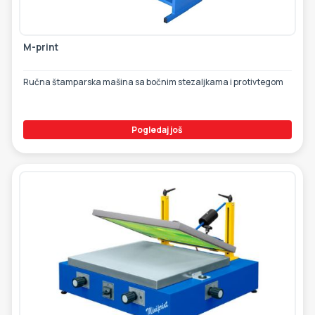
ETIKETE
ALATI - DODATNA OPREMA
TEHNIČKI CRTEŽI
M-print
POMOĆNA OPREMA
PO NARUDŽBINI
Ručna štamparska mašina sa bočnim stezaljkama i protivtegom
POLOVNA OPREMA
Pogledaj još