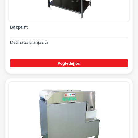
ETIKETE
ALATI - DODATNA OPREMA
TEHNIČKI CRTEŽI
POMOĆNA OPREMA
Bacprint
PO NARUDŽBINI
Mašina za pranje sita
POLOVNA OPREMA
Pogledaj još