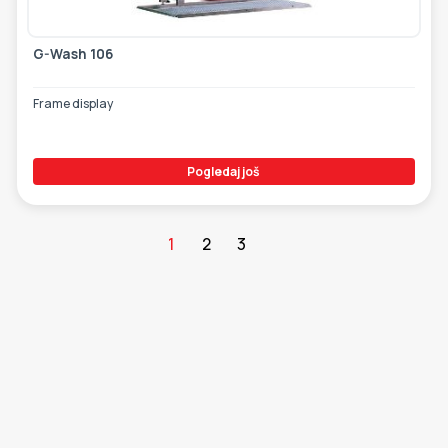
G-Wash 106
Frame display
Pogledaj još
1
2
3