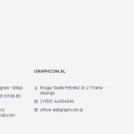
GRAPHCOM.AL
grad - Srbija
Rruga "Sadik Petrela", br. 2 Tirana -
Albanija
81 63 86 85
(+355) 44504690
rs;
office-al@graphcom.al
ail.com