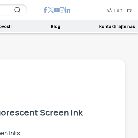
ελ
en
rs
ovosti
Blog
Kontaktirajte nas
uorescent Screen Ink
een Inks