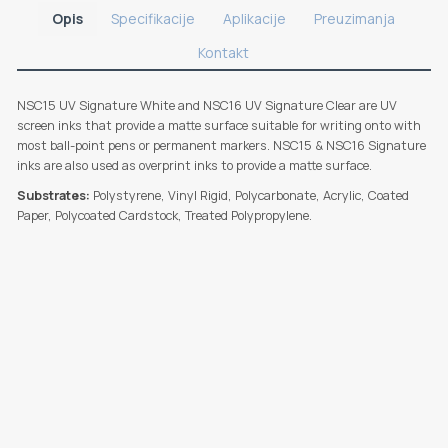
Opis
Specifikacije
Aplikacije
Preuzimanja
Kontakt
NSC15 UV Signature White and NSC16 UV Signature Clear are UV
screen inks that provide a matte surface suitable for writing onto with
most ball-point pens or permanent markers. NSC15 & NSC16 Signature
inks are also used as overprint inks to provide a matte surface.
Substrates:
Polystyrene, Vinyl Rigid, Polycarbonate, Acrylic, Coated
Paper, Polycoated Cardstock, Treated Polypropylene.