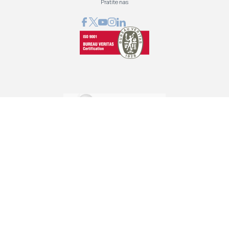
Pratite nas
GRAPHCOM DIGITAL PRINTING SOLUTION LTD
Othonos 41, Ag. Dimitrios 173 43, Athens, Greece
+30 210 98 23 800
info@graphcom.gr
GRAPHCOM.RS