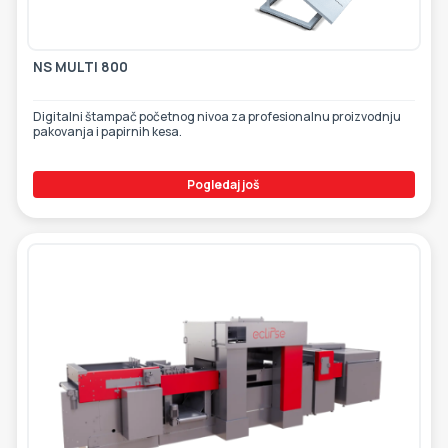
ETIKETE
ALATI - DODATNA OPREMA
TEHNIČKI CRTEŽI
NS MULTI 800
POMOĆNA OPREMA
PO NARUDŽBINI
Digitalni štampač početnog nivoa za profesionalnu proizvodnju
pakovanja i papirnih kesa.
POLOVNA OPREMA
Pogledaj još