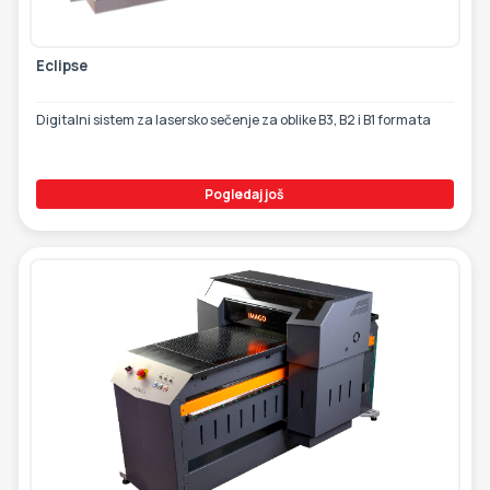
Eclipse
Digitalni sistem za lasersko sečenje za oblike B3, B2 i B1 formata
Pogledaj još