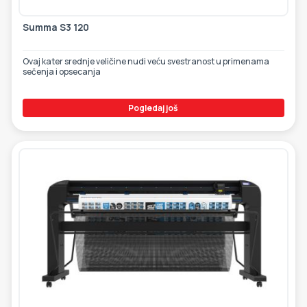
Summa S3 120
Ovaj kater srednje veličine nudi veću svestranost u primenama
sečenja i opsecanja
Pogledaj još