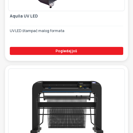
Aquila UV LED
UV LED štampač malog formata
Pogledaj još