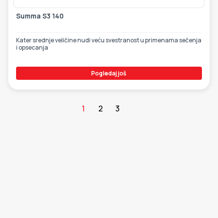
Summa S3 140
Kater srednje veličine nudi veću svestranost u primenama sečenja
i opsecanja
Pogledaj još
1
2
3