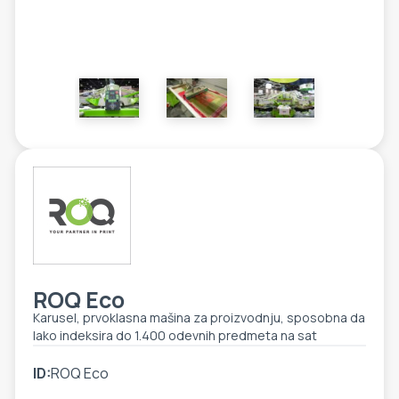
ETIKETE
ALATI - DODATNA OPREMA
TEHNIČKI CRTEŽI
POMOĆNA OPREMA
PO NARUDŽBINI
POLOVNA OPREMA
ROQ Eco
Karusel, prvoklasna mašina za proizvodnju, sposobna da
lako indeksira do 1.400 odevnih predmeta na sat
ID:
ROQ Eco