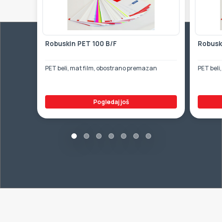
Robuskin PET 100 B/F
Robusk
PET beli, mat film, obostrano premazan
PET beli
Pogledaj još