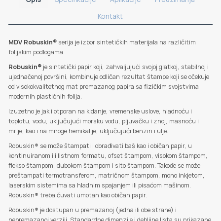
Kontakt
MDV Robuskin®
serija je izbor sintetičkih materijala na različitim
folijskim podlogama.
Robuskin®
je sintetički papir koji, zahvaljujući svojoj glatkoj, stabilnoj i
ujednačenoj površini, kombinuje odličan rezultat štampe koji se očekuje
od visokokvalitetnog mat premazanog papira sa fizičkim svojstvima
modernih plastičnih folija.
Izuzetno je jak i otporan na kidanje, vremenske uslove, hladnoću i
toplotu, vodu, uključujući morsku vodu, pljuvačku i znoj, masnoću i
mrlje, kao i na mnoge hemikalije, uključujući benzin i ulje.
Robuskin® se može štampati i obrađivati baš kao i običan papir, u
kontinuiranom ili listnom formatu, ofset štampom, visokom štampom,
flekso štampom, dubokom štampom i sito štampom. Takođe se može
preštampati termotransferom, matričnom štampom, mono inkjetom,
laserskim sistemima sa hladnim spajanjem ili pisaćom mašinom.
Robuskin® treba čuvati umotan kao običan papir.
Robuskin® je dostupan u premazanoj (jedna ili obe strane) i
nepremazanoj verziji. Standardne dimenzije i debljine lista su prikazane