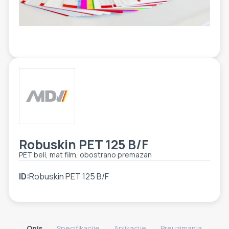
ETIKETE
ALATI - DODATNA OPREMA
TEHNIČKI CRTEŽI
POMOĆNA OPREMA
PO NARUDŽBINI
POLOVNA OPREMA
Robuskin PET 125 B/F
PET beli, mat film, obostrano premazan
ID:
Robuskin PET 125 B/F
Opis
Specifikacije
Aplikacije
Preuzimanja