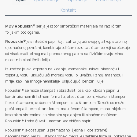
Kontakt
MDV Robuskin®
serija je izbor sintetičkih materijala na različitim
folijskim podlogama.
Robuskin®
je sintetički papir koji, zahvaljujući svojoj glatkoj, stabilnoj i
ujednačenoj površini, kombinuje odličan rezultat štampe koji se očekuje
od visokokvalitetnog mat premazanog papira sa fizičkim svojstvima
modernih plastičnih folija.
Izuzetno je jak i otporan na kidanje, vremenske uslove, hladnoću i
toplotu, vodu, uključujući morsku vodu, pljuvačku i znoj, masnoću i
mrlje, kao i na mnoge hemikalije, uključujući benzin i ulje.
Robuskin® se može štampati i obrađivati baš kao i običan papir, u
kontinuiranom ili listnom formatu, ofset štampom, visokom štampom,
flekso štampom, dubokom štampom i sito štampom. Takođe se može
preštampati termotransferom, matričnom štampom, mono inkjetom,
laserskim sistemima sa hladnim spajanjem ili pisaćom mašinom.
Robuskin® treba čuvati umotan kao običan papir.
Robuskin® je dostupan u premazanoj (jedna ili obe strane) i
nepremazanoj verziji. Standardne dimenzije i debljine lista su prikazane