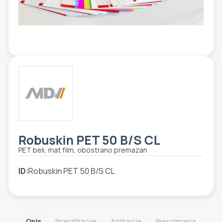
ETIKETE
ALATI - DODATNA OPREMA
TEHNIČKI CRTEŽI
POMOĆNA OPREMA
PO NARUDŽBINI
POLOVNA OPREMA
Robuskin PET 50 B/S CL
PET beli, mat film, obostrano premazan
ID:
Robuskin PET 50 B/S CL
Opis
Specifikacije
Aplikacije
Preuzimanja