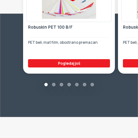
Robuskin PET 100 B/F
Robusk
PET beli, mat film, obostrano premazan
PET beli
Pogledaj još