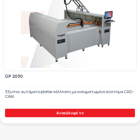
GP 2030
Έξυπνο, αυτόματο plotter κόλλησης με ενσωματωμένο σύστημα CAD-
CAM.
Ανακάλυψέ το