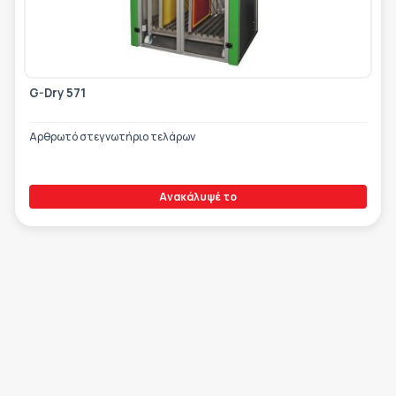
G-Dry 571
Αρθρωτό στεγνωτήριο τελάρων
Ανακάλυψέ το