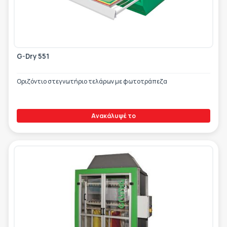
G-Dry 551
Οριζόντιο στεγνωτήριο τελάρων με φωτοτράπεζα
Ανακάλυψέ το