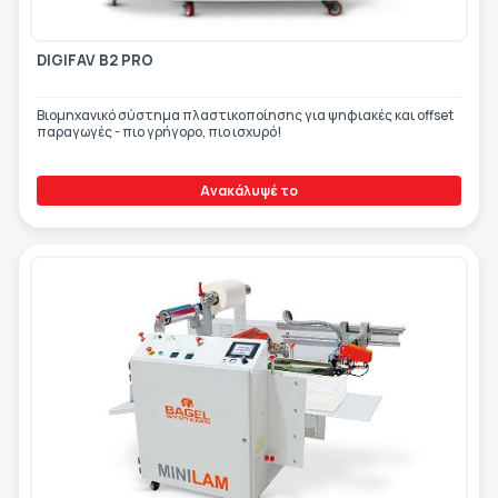
DIGIFAV B2 PRO
Βιομηχανικό σύστημα πλαστικοποίησης για ψηφιακές και offset
παραγωγές - πιο γρήγορο, πιο ισχυρό!
Ανακάλυψέ το