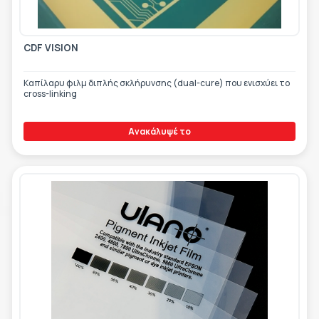
ΕΤΙΚΈΤΑ - ΕΎΚΑΜΠΤΗ ΣΥΣΚΕΥΑΣΊΑ
ΕΡΓΑΛΕΊΑ - ΑΞΕΣΟΥΆΡ
ΤΕΧΝΙΚΆ ΣΧΈΔΙΑ
CDF VISION
ΒΟΗΘΗΤΙΚΌΣ ΕΞΟΠΛΙΣΜΌΣ
ΚΑΤΑ ΠΑΡΑΓΓΕΛΊΑ
Καπίλαρυ φιλμ διπλής σκλήρυνσης (dual-cure) που ενισχύει το
cross-linking
ΜΕΤΑΧΕΙΡΙΣΜΈΝΑ
Ανακάλυψέ το