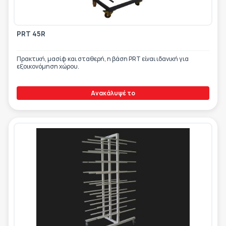
ΕΤΙΚΈΤΑ - ΕΎΚΑΜΠΤΗ ΣΥΣΚΕΥΑΣΊΑ
ΕΡΓΑΛΕΊΑ - ΑΞΕΣΟΥΆΡ
ΤΕΧΝΙΚΆ ΣΧΈΔΙΑ
PRT 45R
ΒΟΗΘΗΤΙΚΌΣ ΕΞΟΠΛΙΣΜΌΣ
ΚΑΤΑ ΠΑΡΑΓΓΕΛΊΑ
Πρακτική, μασίφ και σταθερή, η βάση PRT είναι ιδανική για
εξοικονόμηση χώρου.
ΜΕΤΑΧΕΙΡΙΣΜΈΝΑ
Ανακάλυψέ το