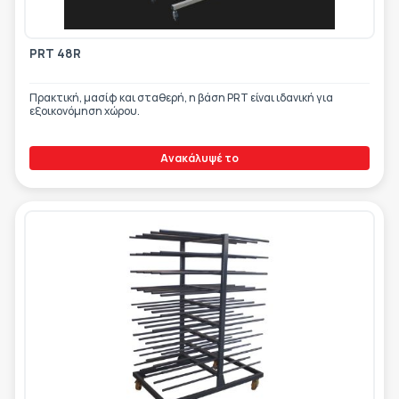
PRT 48R
Πρακτική, μασίφ και σταθερή, η βάση PRT είναι ιδανική για
εξοικονόμηση χώρου.
Ανακάλυψέ το