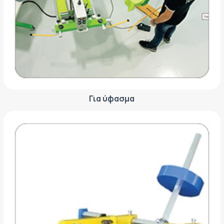
Για ύφασμα