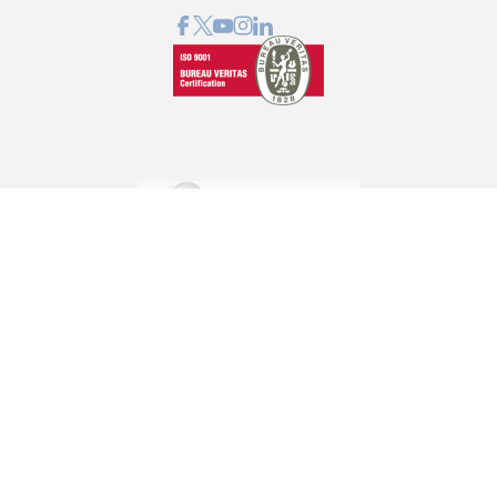
GRAPHCOM ΛΥΣΕΙΣ ΨΗΦΙΑΚΩΝ ΕΚΤΥΠΩΣΕΩΝ ΕΠΕ
Όθωνος 41, 173 43 Άγιος Δημήτριος Αττική
210 98 23 800
info@graphcom.gr
GRAPHCOM.RS