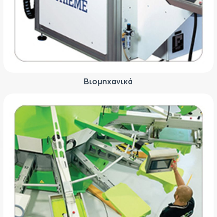
ΕΤΙΚΈΤΑ - ΕΎΚΑΜΠΤΗ ΣΥΣΚΕΥΑΣΊΑ
ΕΡΓΑΛΕΊΑ - ΑΞΕΣΟΥΆΡ
ΤΕΧΝΙΚΆ ΣΧΈΔΙΑ
ΒΟΗΘΗΤΙΚΌΣ ΕΞΟΠΛΙΣΜΌΣ
ΚΑΤΑ ΠΑΡΑΓΓΕΛΊΑ
ΜΕΤΑΧΕΙΡΙΣΜΈΝΑ
Βιομηχανικά