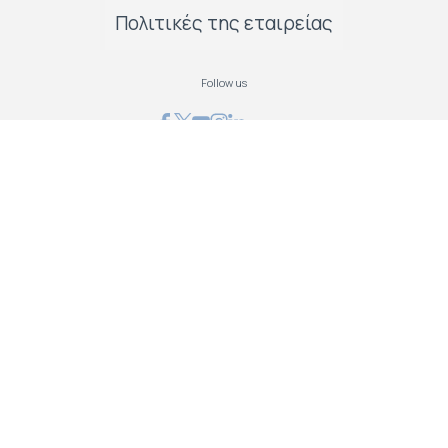
Πολιτικές της εταιρείας
Follow us
GRAPHCOM ΛΥΣΕΙΣ ΨΗΦΙΑΚΩΝ ΕΚΤΥΠΩΣΕΩΝ ΕΠΕ
Όθωνος 41, 173 43 Άγιος Δημήτριος Αττική