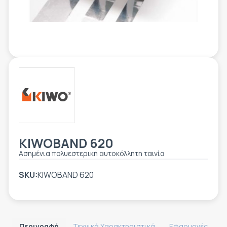
ΕΤΙΚΈΤΑ - ΕΎΚΑΜΠΤΗ ΣΥΣΚΕΥΑΣΊΑ
ΕΡΓΑΛΕΊΑ - ΑΞΕΣΟΥΆΡ
ΤΕΧΝΙΚΆ ΣΧΈΔΙΑ
ΒΟΗΘΗΤΙΚΌΣ ΕΞΟΠΛΙΣΜΌΣ
ΚΑΤΑ ΠΑΡΑΓΓΕΛΊΑ
ΜΕΤΑΧΕΙΡΙΣΜΈΝΑ
KIWOBAND 620
Ασημένια πολυεστερική αυτοκόλλητη ταινία
SKU:
KIWOBAND 620
Περιγραφή
Τεχνικά Χαρακτηριστικά
Εφαρμογές