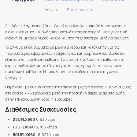
Λήψεις
Επικοινωνία
Διπλής σκλήρυνσης (Dual-Cure) εμουλσιόν, ευαισθητοποιημένη με
diazo, ανθεκτική, υψηλής περιεκτικότητας σε στερεά, με εξαιρετική
αντοχή σε μελάνια νερού καθώς και στα περισσότερα μελάνια διαλύτη.
Το LX-660 είναι συμβατό με μελάνια νερού και κατάλληλο για τις
περισσότερες εφαρμογές, γραφιστικές και βιομηχανικές. Διαθέτει
εξαιρετικό περιθώριο έκθεσης (latitude), ανάλυση και καθαρότητα
ακμών, καθιστώντας το ιδανικό για λεπτές γραμμές και εκτύπωση
ημιτόνων (halftone). Η εμουλσιόν είναι ανθεκτική και στεγνώνει
γρήγορα.
Παρέχεται με ευαισθητοποιητή diazo σε μορφή σκόνης. Διάρκεια ζωής
στο δοχείο: 4–6 εβδομάδες μετά την προσθήκη diazo. Διάρκεια ζωής
στην επικαλυμμένη γάζα: 4 εβδομάδες
Διαθέσιμες Συσκευασίες
28UFLX660
0,83 λίτρα
1GUFLX660
3,785 λίτρα
5GUFLX660
18,927 λίτρα