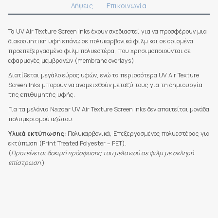
Λήψεις
Επικοινωνία
Τα UV Air Texture Screen Inks έχουν σχεδιαστεί για να προσφέρουν μια
διακοσμητική υφή επάνω σε πολυκαρβονικά φιλμ και σε ορισμένα
προεπεξεργασμένα φιλμ πολυεστέρα, που χρησιμοποιούνται σε
εφαρμογές μεμβρανών (membrane overlays).
Διατίθεται μεγάλο εύρος υφών, ενώ τα περισσότερα UV Air Texture
Screen Inks μπορούν να αναμειχθούν μεταξύ τους για τη δημιουργία
της επιθυμητής υφής.
Για τα μελάνια Nazdar UV Air Texture Screen Inks δεν απαιτείται μονάδα
πολυμερισμού αζώτου.
Υλικά εκτύπωσης:
Πολυκαρβονικά, Επεξεργασμένος πολυεστέρας για
εκτύπωση (Print Treated Polyester – PET).
(
Προτείνεται δοκιμή πρόσφυσης του μελανιού σε φιλμ με σκληρή
επίστρωση
.)