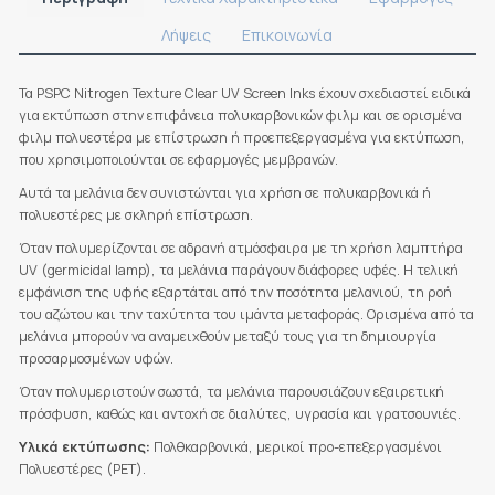
Λήψεις
Επικοινωνία
Τα PSPC Nitrogen Texture Clear UV Screen Inks έχουν σχεδιαστεί ειδικά
για εκτύπωση στην επιφάνεια πολυκαρβονικών φιλμ και σε ορισμένα
φιλμ πολυεστέρα με επίστρωση ή προεπεξεργασμένα για εκτύπωση,
που χρησιμοποιούνται σε εφαρμογές μεμβρανών.
Αυτά τα μελάνια δεν συνιστώνται για χρήση σε πολυκαρβονικά ή
πολυεστέρες με σκληρή επίστρωση.
Όταν πολυμερίζονται σε αδρανή ατμόσφαιρα με τη χρήση λαμπτήρα
UV (germicidal lamp), τα μελάνια παράγουν διάφορες υφές. Η τελική
εμφάνιση της υφής εξαρτάται από την ποσότητα μελανιού, τη ροή
του αζώτου και την ταχύτητα του ιμάντα μεταφοράς. Ορισμένα από τα
μελάνια μπορούν να αναμειχθούν μεταξύ τους για τη δημιουργία
προσαρμοσμένων υφών.
Όταν πολυμεριστούν σωστά, τα μελάνια παρουσιάζουν εξαιρετική
πρόσφυση, καθώς και αντοχή σε διαλύτες, υγρασία και γρατσουνιές.
Υλικά εκτύπωσης:
Πολθκαρβονικά, μερικοί προ-επεξεργασμένοι
Πολυεστέρες (PET).